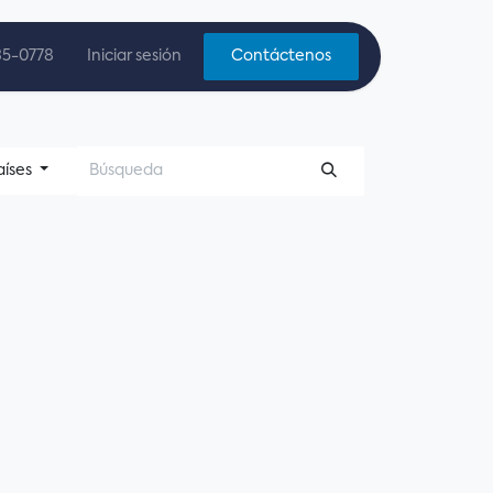
35-0778
Iniciar sesión
Contáctenos
aíses