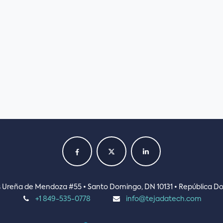
ás Ureña de Mendoza #55 • Santo Domingo, DN 10131 • República D
+1 849-535-0778
info@tejadatech.com